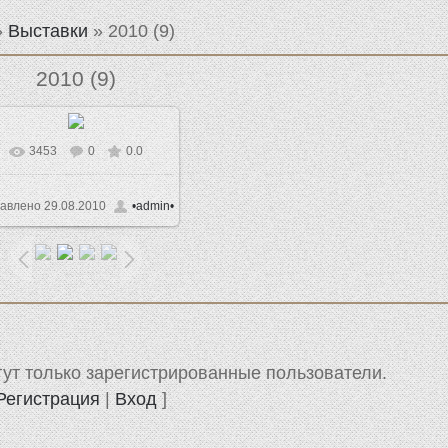
»
Выставки
» 2010 (9)
2010 (9)
3453
0
0.0
В реальном размере
1024x768
/ 103.8Kb
авлено
29.08.2010
•admin•
ут только зарегистрированные пользователи.
Регистрация
|
Вход
]