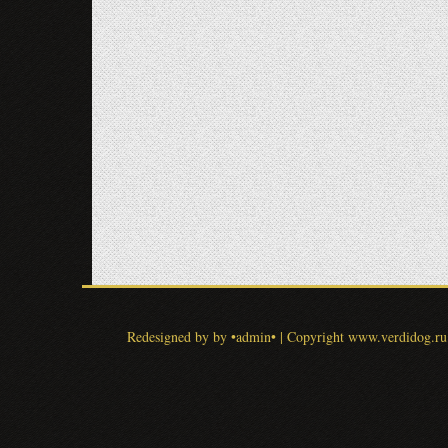
Redesigned by by •admin•
|
Copyright www.verdidog.ru