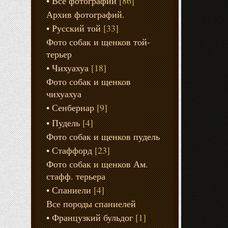
Все фотографии
[86]
Архив фотографий.
Русский той
[33]
Фото собак и щенков той-
терьер
Чихуахуа
[18]
Фото собак и щенков
чихуахуа
Сенбернар
[9]
Пудель
[4]
Фото собак и щенков пудель
Стаффорд
[23]
Фото собак и щенков Ам.
стафф. терьера
Спаниели
[4]
Все породы спаниелей
Французкий бульдог
[1]