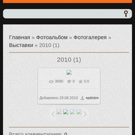
Главная
»
Фотоальбом
»
Фотогалерея
»
Выставки
» 2010 (1)
2010 (1)
3690
0
0.0
В реальном размере
1024x768
/ 173.7Kb
Добавлено
29.08.2010
•admin•
Всего комментариев
:
0