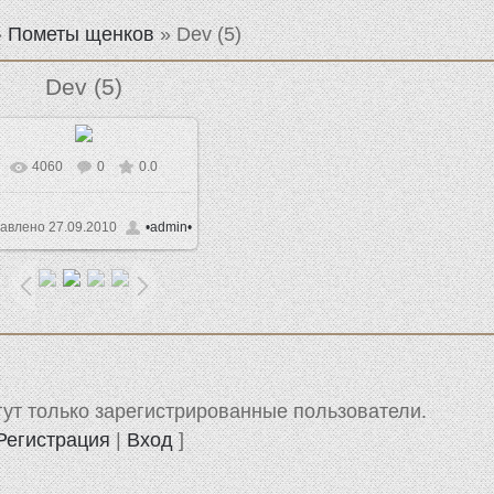
»
Пометы щенков
» Dev (5)
Dev (5)
4060
0
0.0
В реальном размере
1024x768
/ 120.8Kb
авлено
27.09.2010
•admin•
ут только зарегистрированные пользователи.
Регистрация
|
Вход
]