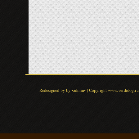
Redesigned by by •admin•
|
Copyright www.verdidog.ru