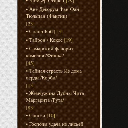
Люмьер Стивен
[29]
Аве Декорум Фан Фан
Тюльпан (Фантик)
[23]
Спанч Боб
[13]
Тайрон / Кокос
[19]
Самарский фаворит
камелия /Фишка/
[45]
Тайная страсть Из дома
верди /Корби/
[13]
Жемчужина Дубны Чита
Маргарита /Рута/
[83]
Сонька
[10]
Госпожа удача из лисьей