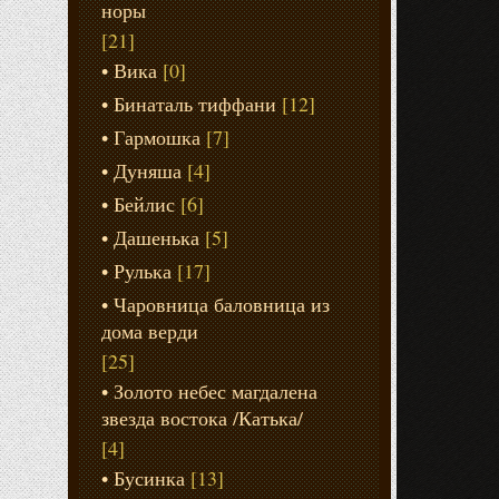
норы
[21]
Вика
[0]
Бинаталь тиффани
[12]
Гармошка
[7]
Дуняша
[4]
Бейлис
[6]
Дашенька
[5]
Рулька
[17]
Чаровница баловница из
дома верди
[25]
Золото небес магдалена
звезда востока /Катька/
[4]
Бусинка
[13]