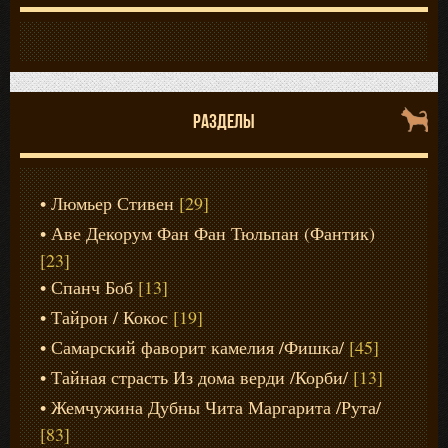
РАЗДЕЛЫ
Люмьер Стивен
[29]
Аве Декорум Фан Фан Тюльпан (Фантик)
[23]
Спанч Боб
[13]
Тайрон / Кокос
[19]
Самарский фаворит камелия /Фишка/
[45]
Тайная страсть Из дома верди /Корби/
[13]
Жемчужина Дубны Чита Маргарита /Рута/
[83]