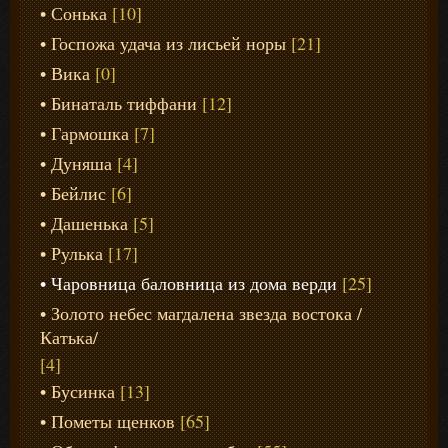
Сонька
[10]
Госпожа удача из лисьей норы
[21]
Вика
[0]
Бинаталь тиффани
[12]
Гармошка
[7]
Дуняша
[4]
Бейлис
[6]
Дашенька
[5]
Рулька
[17]
Чаровница баловница из дома верди
[25]
Золото небес магдалена звезда востока /
Катька/
[4]
Бусинка
[13]
Пометы щенков
[65]