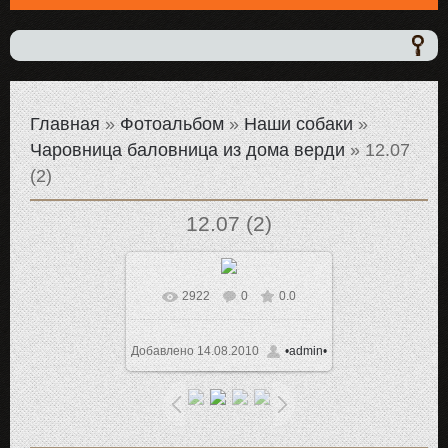
Главная
»
Фотоальбом
»
Наши собаки
»
Чаровница баловница из дома верди
» 12.07
(2)
12.07 (2)
2922
0
0.0
Добавлено
14.08.2010
•admin•