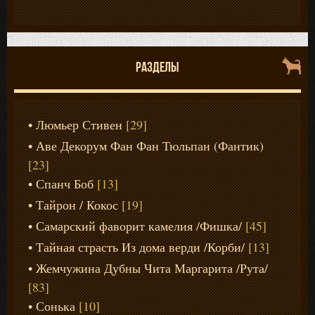
РАЗДЕЛЫ
Люмьер Стивен
[29]
Аве Декорум Фан Фан Тюльпан (Фантик)
[23]
Спанч Боб
[13]
Тайрон / Кокос
[19]
Самарский фаворит камелия /Фишка/
[45]
Тайная страсть Из дома верди /Корби/
[13]
Жемчужина Дубны Чита Маргарита /Рута/
[83]
Сонька
[10]