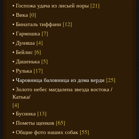
Госпожа удача из лисьей норы
[21]
Вика
[0]
Бинаталь тиффани
[12]
Гармошка
[7]
Дуняша
[4]
Бейлис
[6]
Дашенька
[5]
Рулька
[17]
Чаровница баловница из дома верди
[25]
Золото небес магдалена звезда востока /
Катька/
[4]
Бусинка
[13]
Пометы щенков
[65]
Общие фото наших собак
[55]