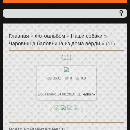
Главная
»
Фотоальбом
»
Наши собаки
»
Чаровница баловница из дома верди
» (11)
(11)
3631
0
0.0
В реальном размере
1024x768
/ 94.1Kb
Добавлено
14.08.2010
•admin•
Всего комментариев
:
0