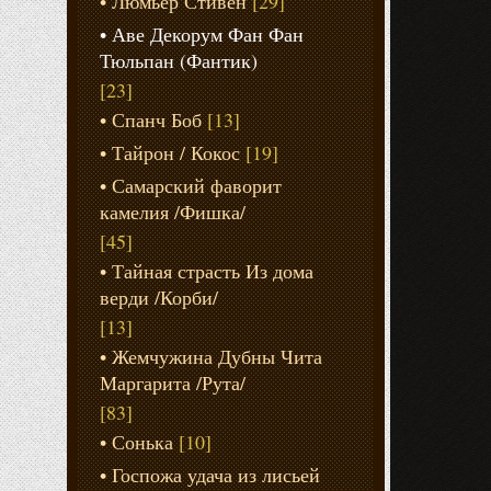
Люмьер Стивен
[29]
Аве Декорум Фан Фан
Тюльпан (Фантик)
[23]
Спанч Боб
[13]
Тайрон / Кокос
[19]
Самарский фаворит
камелия /Фишка/
[45]
Тайная страсть Из дома
верди /Корби/
[13]
Жемчужина Дубны Чита
Маргарита /Рута/
[83]
Сонька
[10]
Госпожа удача из лисьей