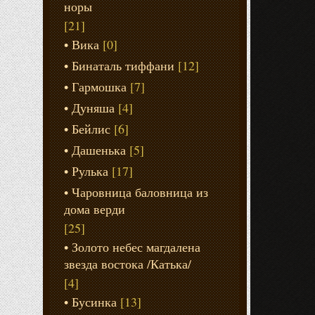
норы
[21]
Вика
[0]
Бинаталь тиффани
[12]
Гармошка
[7]
Дуняша
[4]
Бейлис
[6]
Дашенька
[5]
Рулька
[17]
Чаровница баловница из
дома верди
[25]
Золото небес магдалена
звезда востока /Катька/
[4]
Бусинка
[13]