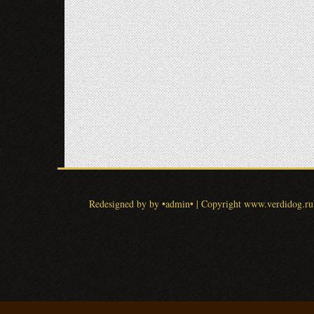
Redesigned by by •admin•
|
Copyright www.verdidog.ru