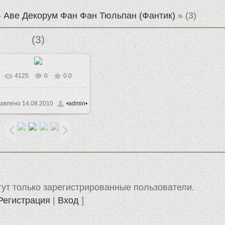
»
Аве Декорум Фан Фан Тюльпан (Фантик)
» (3)
(3)
4125
0
0.0
В реальном размере
1024x768
/ 81.7Kb
авлено
14.08.2010
•admin•
ут только зарегистрированные пользователи.
Регистрация
|
Вход
]