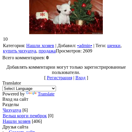
10
Категория
:
Нашли хозяев
|
Добавил
:
•admin•
|
Теги
:
щенки
,
купить чихуахуа
,
продажа
Просмотров
:
2609
Всего комментариев
:
0
Добавлять комментарии могут только зарегистрированные
пользователи.
[
Регистрация
|
Вход
]
Translator
Powered by
Translate
Вход на сайт
Разделы
Чихуахуа
[6]
Вельш корги пемброк
[0]
Нашли хозяев
[406]
Друзья сайта