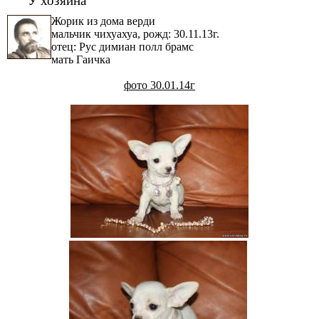
Жорик из дома верди
мальчик чихуахуа, рожд: 30.11.13г.
отец: Рус димиан полл брамс
мать Гаичка
фото 30.01.14г