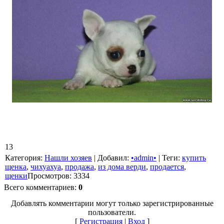
13
Категория
:
Нашли хозяев
|
Добавил
:
•admin•
|
Теги
:
купить
щенка
,
чихуахуа
,
продажа
,
из дома верди
,
продается
,
щенки
Просмотров
:
3334
Всего комментариев
:
0
Добавлять комментарии могут только зарегистрированные
пользователи.
[
Регистрация
|
Вход
]