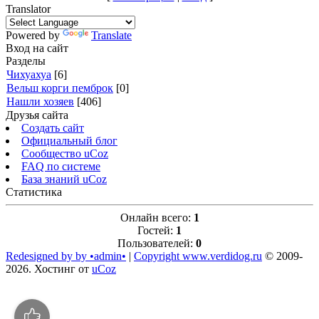
Translator
Powered by
Translate
Вход на сайт
Разделы
Чихуахуа
[6]
Вельш корги пемброк
[0]
Нашли хозяев
[406]
Друзья сайта
Создать сайт
Официальный блог
Сообщество uCoz
FAQ по системе
База знаний uCoz
Статистика
Онлайн всего:
1
Гостей:
1
Пользователей:
0
Redesigned by by •admin•
|
Copyright www.verdidog.ru
© 2009-
2026
.
Хостинг от
uCoz