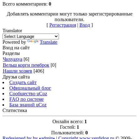
Всего комментариев
:
0
Добавлять комментарии могут только зарегистрированные
пользователи.
[
Регистрация
|
Вход
]
Translator
Powered by
Translate
Вход на сайт
Разделы
Чихуахуа
[6]
Вельш корги пемброк
[0]
Нашли хозяев
[406]
Друзья сайта
Создать сайт
Официальный блог
Сообщество uCoz
FAQ по системе
База знаний uCoz
Статистика
Онлайн всего:
1
Гостей:
1
Пользователей:
0
Redesigned by by •admin•
|
Copyright www.verdidog.ru
© 2009-