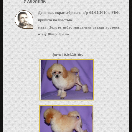
У хозяина
Девочка, окрас абрикос. д/р 02.02.2010г, РКФ,
привита полностью.
мать: Золото небес магдалена звезда востока.
отец: Флер Оранж..
фото 10.04.2010г.