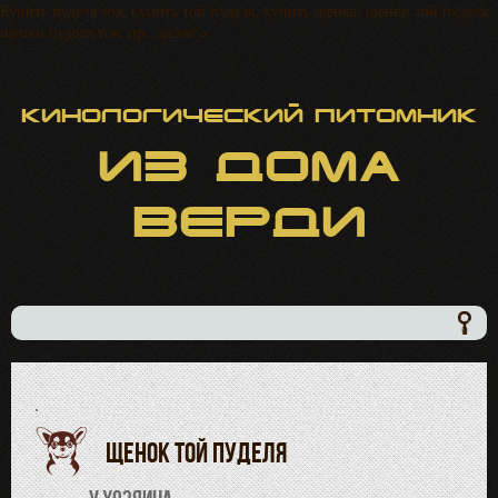
Купить пуделя тоя, купить той пуделя, купить щенка, щенки той пуделя,
щенки пуделя тоя, пр...далее">
Кинологический питомник
ИЗ
ДОМА
ВЕРДИ
·
Щенок той пуделя