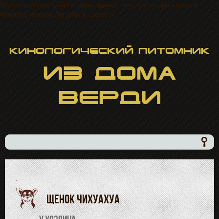
Купить чихуахуа, купить щенка, щенки чихуахуа, продажа щенков
чихуахуа, чихуахуа из дома в...далее">
Кинологический питомник
ИЗ
ДОМА
ВЕРДИ
·
Щенок чихуахуа