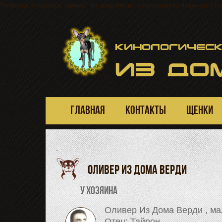
Чихуахуа, продается, щенок, из дома верди, купить щенка чихуахуа, Оли
Кинологическ
ИЗ
ДОМ
ГЛАВНАЯ
КОНТАКТЫ
ЩЕНКИ
·
Оливер Из Дома Верди
У хозяина
Оливер Из Дома Верди , мал
Отец: Тайрон