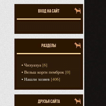
ВХОД НА САЙТ
РАЗДЕЛЫ
Чихуахуа
[6]
Вельш корги пемброк
[0]
Нашли хозяев
[406]
ДРУЗЬЯ САЙТА