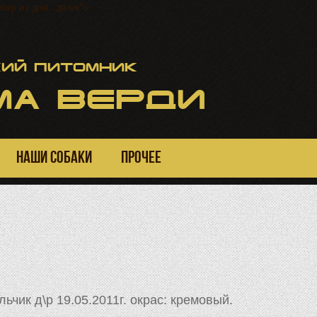
вер из дом...далее">
ий питомник
А ВЕРДИ
НАШИ СОБАКИ
ПРОЧЕЕ
ьчик д\р 19.05.2011г. окрас: кремовый.