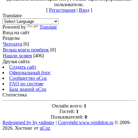
пользователи.
[
Регистрация
|
Вход
]
Translator
Powered by
Translate
Вход на сайт
Разделы
Чихуахуа
[6]
Вельш корги пемброк
[0]
Нашли хозяев
[406]
Друзья сайта
Создать сайт
Официальный блог
Сообщество uCoz
FAQ по системе
База знаний uCoz
Статистика
Онлайн всего:
1
Гостей:
1
Пользователей:
0
Redesigned by by •admin•
|
Copyright www.verdidog.ru
© 2009-
2026
.
Хостинг от
uCoz