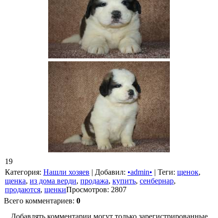
19
Категория
:
Нашли хозяев
|
Добавил
:
•admin•
|
Теги
:
щенок
,
щенка
,
из дома верди
,
продажа
,
купить
,
сенбернар
,
продаются
,
щенки
Просмотров
:
2807
Всего комментариев
:
0
Добавлять комментарии могут только зарегистрированные