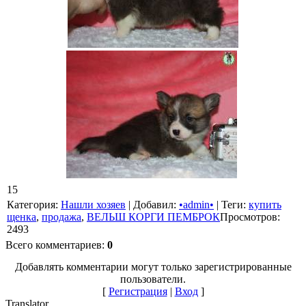
15
Категория
:
Нашли хозяев
|
Добавил
:
•admin•
|
Теги
:
купить
щенка
,
продажа
,
ВЕЛЬШ КОРГИ ПЕМБРОК
Просмотров
:
2493
Всего комментариев
:
0
Добавлять комментарии могут только зарегистрированные
пользователи.
[
Регистрация
|
Вход
]
Translator