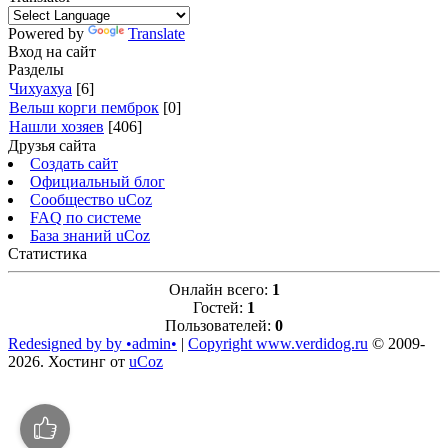
Powered by
Translate
Вход на сайт
Разделы
Чихуахуа
[6]
Вельш корги пемброк
[0]
Нашли хозяев
[406]
Друзья сайта
Создать сайт
Официальный блог
Сообщество uCoz
FAQ по системе
База знаний uCoz
Статистика
Онлайн всего:
1
Гостей:
1
Пользователей:
0
Redesigned by by •admin•
|
Copyright www.verdidog.ru
© 2009-
2026
.
Хостинг от
uCoz