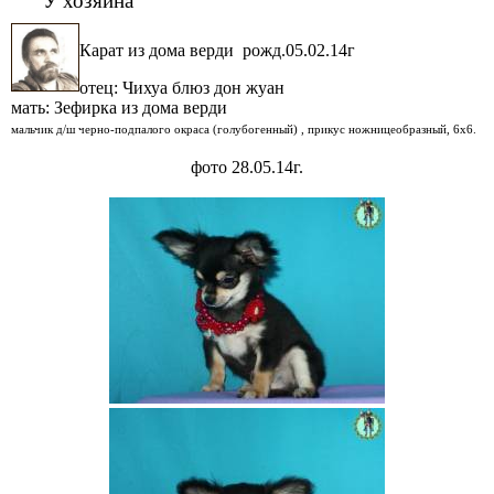
Карат из дома верди рожд.05.02.14г
отец: Чихуа блюз дон жуан
мать: Зефирка из дома верди
мальчик д/ш черно-подпалого окраса (голубогенный) , прикус ножницеобразный, 6х6.
фото 28.05.14г.