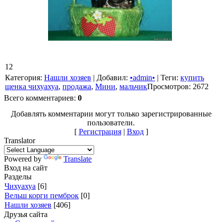
12
Категория
:
Нашли хозяев
|
Добавил
:
•admin•
|
Теги
:
купить
щенка чихуахуа
,
продажа
,
Мини
,
мальчик
Просмотров
:
2672
Всего комментариев
:
0
Добавлять комментарии могут только зарегистрированные
пользователи.
[
Регистрация
|
Вход
]
Translator
Powered by
Translate
Вход на сайт
Разделы
Чихуахуа
[6]
Вельш корги пемброк
[0]
Нашли хозяев
[406]
Друзья сайта