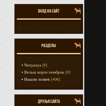
ВХОД НА САЙТ
РАЗДЕЛЫ
Чихуахуа
[6]
Вельш корги пемброк
[0]
Нашли хозяев
[406]
ДРУЗЬЯ САЙТА