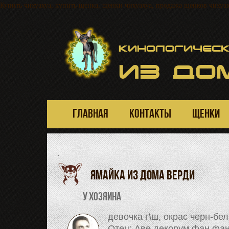
Купить чихуахуа, купить щенка, щенки чихуахуа, продажа щенков чихуаху
Кинологическ
ИЗ
ДОМ
ГЛАВНАЯ
КОНТАКТЫ
ЩЕНКИ
·
Ямайка из дома верди
У хозяина
девочка г\ш, окрас черн-бел.
Отец: Аве декорум фан фа