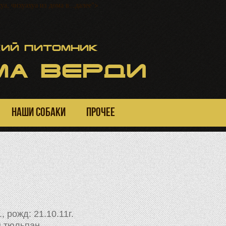
а, чихуахуа из дома в...далее">
ий питомник
А ВЕРДИ
НАШИ СОБАКИ
ПРОЧЕЕ
, рожд: 21.10.11г.
н тюльпан