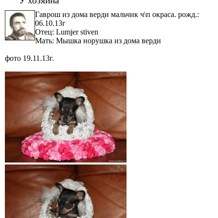
Гаврош из дома верди мальчик ч\п окраса. рожд.:
06.10.13г
Отец: Lumjer stiven
Мать: Мышка норушка из дома верди
фото 19.11.13г.