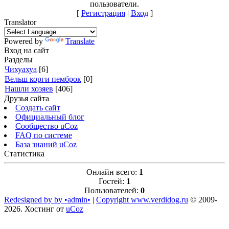
пользователи.
[
Регистрация
|
Вход
]
Translator
Powered by
Translate
Вход на сайт
Разделы
Чихуахуа
[6]
Вельш корги пемброк
[0]
Нашли хозяев
[406]
Друзья сайта
Создать сайт
Официальный блог
Сообщество uCoz
FAQ по системе
База знаний uCoz
Статистика
Онлайн всего:
1
Гостей:
1
Пользователей:
0
Redesigned by by •admin•
|
Copyright www.verdidog.ru
© 2009-
2026
.
Хостинг от
uCoz