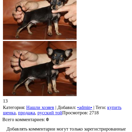
13
Категория
:
Нашли хозяев
|
Добавил
:
•admin•
|
Теги
:
купить
щенка
,
продажа
,
русский той
Просмотров
:
2718
Всего комментариев
:
0
Добавлять комментарии могут только зарегистрированные