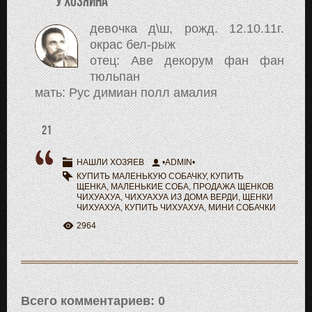
У хозяина
девочка д\ш, рожд. 12.10.11г.
окрас бел-рыж
отец: Аве декорум фан фан
тюльпан
мать: Рус димиан полл амалия
21
НАШЛИ ХОЗЯЕВ
•ADMIN•
КУПИТЬ МАЛЕНЬКУЮ СОБАЧКУ
,
КУПИТЬ
ЩЕНКА
,
МАЛЕНЬКИЕ СОБА
,
ПРОДАЖА ЩЕНКОВ
ЧИХУАХУА
,
ЧИХУАХУА ИЗ ДОМА ВЕРДИ
,
ЩЕНКИ
ЧИХУАХУА
,
КУПИТЬ ЧИХУАХУА
,
МИНИ СОБАЧКИ
2964
Всего комментариев
:
0