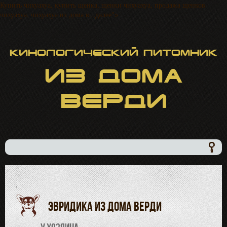
Купить чихуахуа, купить щенка, щенки чихуахуа, продажа щенков
чихуахуа, чихуахуа из дома в...далее">
Кинологический питомник
ИЗ
ДОМА
ВЕРДИ
·
Эвридика из дома верди