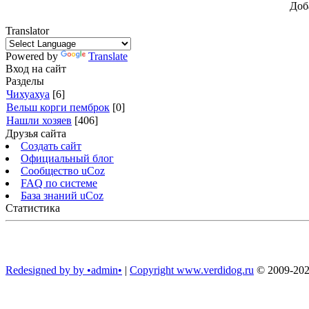
Доб
Translator
Powered by
Translate
Вход на сайт
Разделы
Чихуахуа
[6]
Вельш корги пемброк
[0]
Нашли хозяев
[406]
Друзья сайта
Создать сайт
Официальный блог
Сообщество uCoz
FAQ по системе
База знаний uCoz
Статистика
Redesigned by by •admin•
|
Copyright www.verdidog.ru
© 2009-20