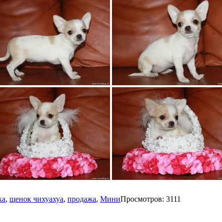
ка
,
щенок чихуахуа
,
продажа
,
Мини
Просмотров
:
3111