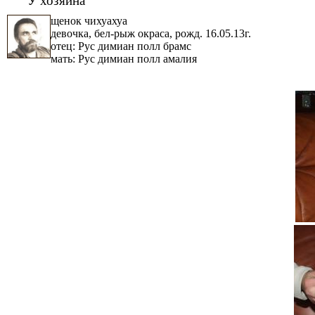
щенок чихуахуа
девочка, бел-рыж окраса, рожд. 16.05.13г.
отец: Рус димиан полл брамс
мать: Рус димиан полл амалия