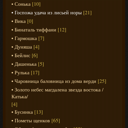
Сонька
[10]
Госпожа удача из лисьей норы
[21]
Вика
[0]
Бинаталь тиффани
[12]
Гармошка
[7]
Дуняша
[4]
Бейлис
[6]
Дашенька
[5]
Рулька
[17]
Чаровница баловница из дома верди
[25]
Золото небес магдалена звезда востока /
Катька/
[4]
Бусинка
[13]
Пометы щенков
[65]