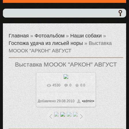
Главная
»
Фотоальбом
»
Наши собаки
»
Госпожа удача из лисьей норы
» Выставка
МОООК "АРКОН" АВГУСТ
Выставка МОООК "АРКОН" АВГУСТ
4530
0
0.0
В реальном размере
1024x766
/ 202.9Kb
Добавлено
29.08.2010
•admin•