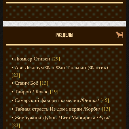
РАЗДЕЛЫ
Люмьер Стивен
[29]
Аве Декорум Фан Фан Тюльпан (Фантик)
[23]
Спанч Боб
[13]
Тайрон / Кокос
[19]
Самарский фаворит камелия /Фишка/
[45]
Тайная страсть Из дома верди /Корби/
[13]
Жемчужина Дубны Чита Маргарита /Рута/
[83]